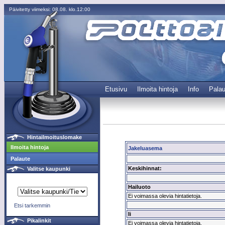
Päivitetty viimeksi: 08.08. klo.12:00
Etusivu
Ilmoita hintoja
Info
Palau
Hintailmoituslomake
Ilmoita hintoja
Jakeluasema
Palaute
Keskihinnat:
Valitse kaupunki
Hailuoto
Ei voimassa olevia hintatietoja.
Etsi tarkemmin
Ii
Pikalinkit
Ei voimassa olevia hintatietoja.