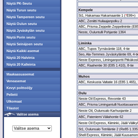
Näytä PK-Seutu
Kempele
Näytä Turun seutu
St1, Hakamaa Hakamaantie 1 (
*
E99+)
Näytä Tampereen seutu
ABC, Zeniitti Huilaajanpolku 2
Näytä Oulun seutu
ABC, Prisma Zeppelin Zeppelinintie (E8
Näytä Jyväskylän seutu
Neste, Ouluntulli Pohjantie 1364
Näytä Porin seutu
Liminka
Näytä Seinäjoen seutu
ABC, Tupos Tyrnäväntie 118, 4-tie
Näytä Kaikki asemat
Seo, Ala-Temmes Jyväskyläntie 69, 4-ti
Näytä 20 Halvinta
Neste Express, Liminganportti Pitkäkosk
Näytä 20 Kalleinta
ABC, Raahentie 30 (E85 1.410), 8-tie
Maakaasuasemat
Muhos
Veneasemat
ABC, Keskusta Valtatie 16 (E85 1.465), 
Kevyt polttoöljy
Oulu
Pelletti
Neste Oil Express, Revontie 43
Ulkomaat
ABC, Prisma Limingantulli Nuottasaarent
Tilastot
Neste Oil, Oulunsalo Karhuojantie 2
Valitse asema
ABC, Pateniemi Väliahontie 62
Neste Oil Express, Kiiminki, Jääli Välikyl
St1, Oulunsalo Tetriläntie 2 (Re85 1.335
Shell Express, Kiiminki, Jääli Kuusamon