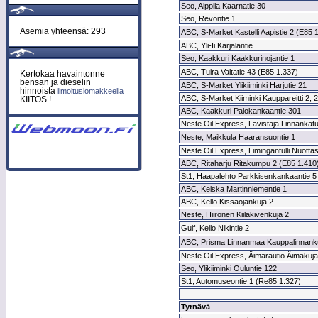
Seo, Alppila Kaarnatie 30
Seo, Revontie 1
Asemia yhteensä: 293
ABC, S-Market Kastelli Aapistie 2 (E85 
ABC, Yli-Ii Karjalantie
Seo, Kaakkuri Kaakkurinojantie 1
ABC, Tuira Valtatie 43 (E85 1.337)
Kertokaa havaintonne
bensan ja dieselin
ABC, S-Market Ylikiiminki Harjutie 21
hinnoista
ilmoituslomakkeella
ABC, S-Market Kiiminki Kauppareitti 2, 2
KIITOS !
ABC, Kaakkuri Palokankaantie 301
Neste Oil Express, Lävistäjä Linnankat
Neste, Maikkula Haaransuontie 1
Neste Oil Express, Limingantulli Nuotta
ABC, Ritaharju Ritakumpu 2 (E85 1.410
St1, Haapalehto Parkkisenkankaantie 5
ABC, Keiska Martinniementie 1
ABC, Kello Kissaojankuja 2
Neste, Hiironen Kiilakivenkuja 2
Gulf, Kello Nikintie 2
ABC, Prisma Linnanmaa Kauppalinnank
Neste Oil Express, Äimärautio Äimäkuja
Seo, Ylikiiminki Ouluntie 122
St1, Automuseontie 1 (Re85 1.327)
Tyrnävä