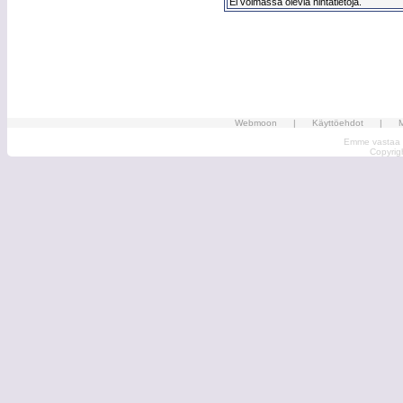
Ei voimassa olevia hintatietoja.
Webmoon
|
Käyttöehdot
|
M
Emme vastaa ma
Copyri