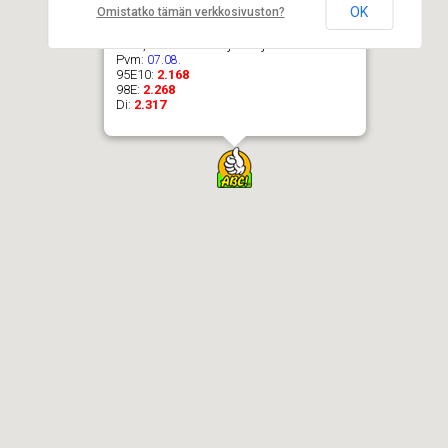
OK
Omistatko tämän verkkosivuston?
ABC, Kello Kissaojankuja 2
Pvm:
07.08.
95E10:
2.168
98E:
2.268
Di:
2.317