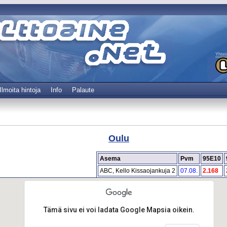
Yhtei
Ilmoita hintoja
Info
Palaute
Oulu
Asema
Pvm
95E10
ABC, Kello Kissaojankuja 2
07.08.
2.168
Tämä sivu ei voi ladata Google Mapsia oikein.