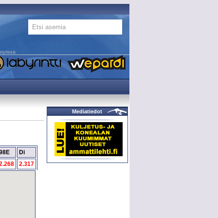
styössä:
Mediatiedot
98E
Di
2.268
2.317