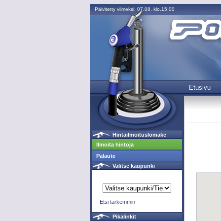
Päivitetty viimeksi: 07.08. klo.15:00
Etusivu
Hintailmoituslomake
Ilmoita hintoja
Palaute
Valitse kaupunki
Etsi tarkemmin
Pikalinkit