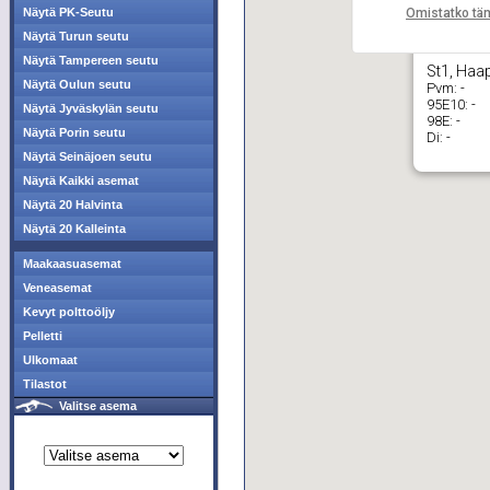
Omistatko tä
Näytä PK-Seutu
Näytä Turun seutu
Näytä Tampereen seutu
St1, Haa
Näytä Oulun seutu
Pvm:
-
95E10:
-
Näytä Jyväskylän seutu
98E:
-
Näytä Porin seutu
Di:
-
Näytä Seinäjoen seutu
Näytä Kaikki asemat
Näytä 20 Halvinta
Näytä 20 Kalleinta
Maakaasuasemat
Veneasemat
Kevyt polttoöljy
Pelletti
Ulkomaat
Tilastot
Valitse asema