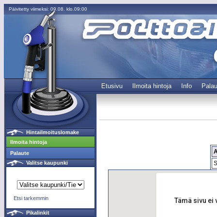
Päivitetty viimeksi: 09.08. klo.09:00
Etusivu
Ilmoita hintoja
Info
Palau
Hintailmoituslomake
Ilmoita hintoja
Palaute
S
Valitse kaupunki
Etsi tarkemmin
Tämä sivu ei 
Pikalinkit