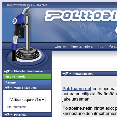
Päivitetty viimeksi: 07.08. klo.17:30
Etusivu
Ilmoita hintoja
Info
Palau
Hintailmoituslomake
Polttoaine.net
Ilmoita hintoja
Palaute
Valitse kaupunki
Polttoaine.net
on riippumat
auttaa autoilijoita löytämään
jakeluaseman.
Etsi tarkemmin
Polttoaine.netin hintatiedot 
kiinnostuneiden ilmoittamien
Pikalinkit