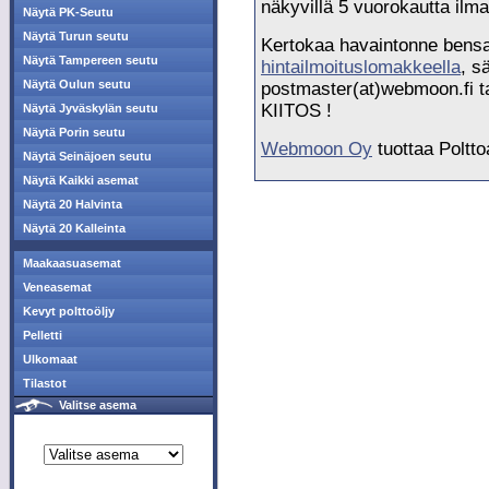
näkyvillä 5 vuorokautta ilma
Näytä PK-Seutu
Näytä Turun seutu
Kertokaa havaintonne bensan
Näytä Tampereen seutu
hintailmoituslomakkeella
, s
Näytä Oulun seutu
postmaster(at)webmoon.fi ta
KIITOS !
Näytä Jyväskylän seutu
Näytä Porin seutu
Webmoon Oy
tuottaa Poltto
Näytä Seinäjoen seutu
Näytä Kaikki asemat
Näytä 20 Halvinta
Näytä 20 Kalleinta
Maakaasuasemat
Veneasemat
Kevyt polttoöljy
Pelletti
Ulkomaat
Tilastot
Valitse asema