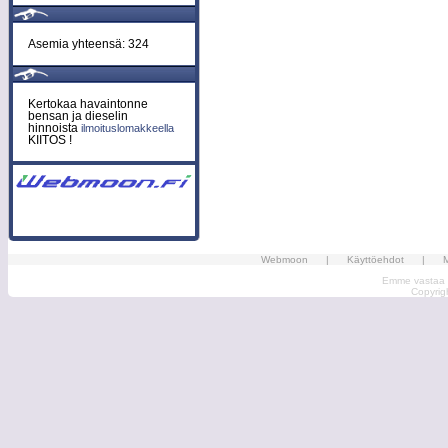
Asemia yhteensä: 324
Kertokaa havaintonne
bensan ja dieselin
hinnoista
ilmoituslomakkeella
KIITOS !
Webmoon
|
Käyttöehdot
|
M
Emme vastaa ma
Copyri