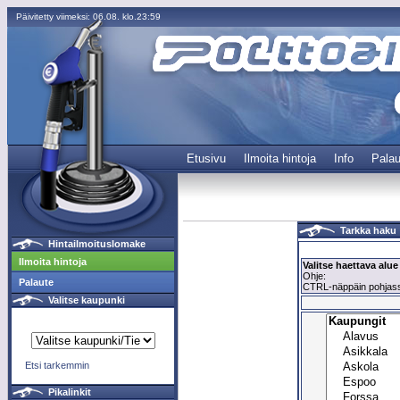
Päivitetty viimeksi: 06.08. klo.23:59
Etusivu
Ilmoita hintoja
Info
Palau
Tarkka haku
Hintailmoituslomake
Ilmoita hintoja
Valitse haettava alue
Ohje:
Palaute
CTRL-näppäin pohjassa
Valitse kaupunki
Etsi tarkemmin
Pikalinkit