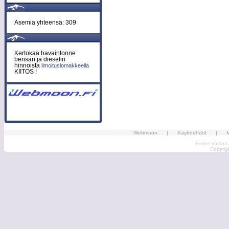
Asemia yhteensä: 309
Kertokaa havaintonne
bensan ja dieselin
hinnoista
ilmoituslomakkeella
KIITOS !
Webmoon
|
Käyttöehdot
|
M
Emme vastaa ma
Copyri