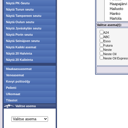
Näytä PK-Seutu
Näytä Turun seutu
Näytä Tampereen seutu
Näytä Oulun seutu
Valitse asema(t):
Näytä Jyväskylän seutu
A24
Näytä Porin seutu
ABC
Näytä Seinäjoen seutu
Esso
Futura
Näytä Kaikki asemat
Neste
Näytä 20 Halvinta
Neste Oil
Neste Oil Expres
Näytä 20 Kalleinta
Maakaasuasemat
Veneasemat
Kevyt polttoöljy
Pelletti
Ulkomaat
Tilastot
Valitse asema