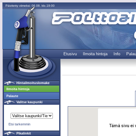
Päivitetty viimeksi: 06.08. klo.19:00
Etusivu
Ilmoita hintoja
Info
Palau
Hintailmoituslomake
Ilmoita hintoja
Palaute
Valitse kaupunki
Etsi tarkemmin
Tämä sivu ei 
Pikalinkit