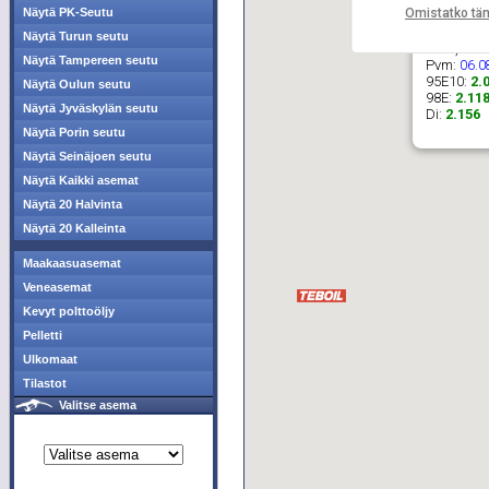
Omistatko tä
Näytä PK-Seutu
Näytä Turun seutu
ABC, Kei
Näytä Tampereen seutu
Pvm:
06.0
95E10:
2.
Näytä Oulun seutu
98E:
2.11
Näytä Jyväskylän seutu
Di:
2.156
Näytä Porin seutu
Näytä Seinäjoen seutu
Näytä Kaikki asemat
Näytä 20 Halvinta
Näytä 20 Kalleinta
Maakaasuasemat
Veneasemat
Kevyt polttoöljy
Pelletti
Ulkomaat
Tilastot
Valitse asema