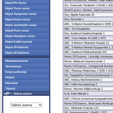
Neste Oil Express, Kiiminki, Jääli Välikyl
Näytä PK-Seutu
St1, Oulunsalo Tetriläntie 2 (Re85 1.335
Näytä Turun seutu
Shell Express, Kiiminki, Jääli Kuusamon
Näytä Tampereen seutu
Seo, Alppila Kaarnatie 30
Seo, Revontie 1
Näytä Oulun seutu
ABC, S-Market Kastelli Aapistie 2 (E85 
Näytä Jyväskylän seutu
ABC, Yli-Ii Karjalantie
Näytä Porin seutu
Seo, Kaakkuri Kaakkurinojantie 1
Näytä Seinäjoen seutu
ABC, Tuira Valtatie 43 (E85 1.337)
Näytä Kaikki asemat
ABC, S-Market Ylikiiminki Harjutie 21
Näytä 20 Halvinta
ABC, S-Market Kiiminki Kauppareitti 2, 2
ABC, Kaakkuri Palokankaantie 301
Näytä 20 Kalleinta
Neste Oil Express, Lävistäjä Linnankat
Maakaasuasemat
Neste, Maikkula Haaransuontie 1
Neste Oil Express, Limingantulli Nuotta
Veneasemat
ABC, Ritaharju Ritakumpu 2 (E85 1.410
Kevyt polttoöljy
St1, Haapalehto Parkkisenkankaantie 5
Pelletti
ABC, Keiska Martinniementie 1
Ulkomaat
ABC, Kello Kissaojankuja 2
Tilastot
Neste, Hiironen Kiilakivenkuja 2
Valitse asema
Gulf, Kello Nikintie 2
ABC, Prisma Linnanmaa Kauppalinnank
Neste Oil Express, Äimärautio Äimäkuja
Seo, Ylikiiminki Ouluntie 122
St1, Automuseontie 1 (Re85 1.327)