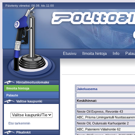
Päivitetty viimeksi: 08.08. klo.11:00
Etusivu
Ilmoita hintoja
Info
Palau
Hintailmoituslomake
Ilmoita hintoja
Jakeluasema
Palaute
Keskihinnat:
Valitse kaupunki
Neste Oil Express, Revontie 43
ABC, Prisma Limingantulli Nuottasaarent
Etsi tarkemmin
Neste Oil, Oulunsalo Karhuojantie 2
ABC, Pateniemi Väliahontie 62
Pikalinkit