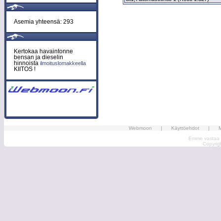
Asemia yhteensä: 293
Kertokaa havaintonne
bensan ja dieselin
hinnoista
ilmoituslomakkeella
KIITOS !
Webmoon
|
Käyttöehdot
|
M
Emme vastaa ma
Copyri