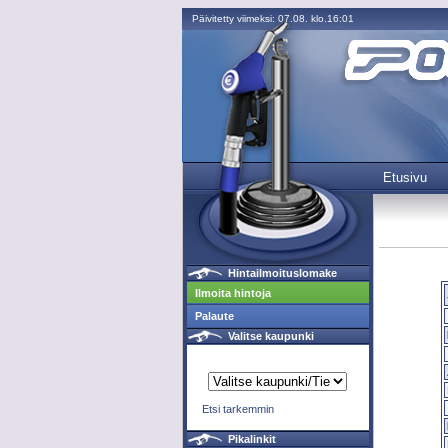
Päivitetty viimeksi: 07.08. klo.16:01
Etusivu
Hintailmoituslomake
Ilmoita hintoja
Palaute
Valitse kaupunki
Etsi tarkemmin
Pikalinkit