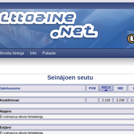
Yhtei
Ilmoita hintoja
Info
Palaute
Seinäjoen seutu
95E10
Jakeluasema
PVM
98E
Keskihinnat:
2.129
2.230
2.
Alajärvi
Ei voimassa olevia hintatietoja.
Evijärvi
Ei voimassa olevia hintatietoja.