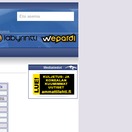
styössä:
Mediatiedot
Di
211