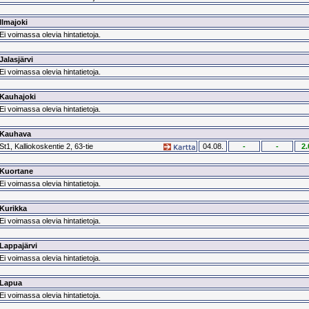
Ilmajoki
Ei voimassa olevia hintatietoja.
Jalasjärvi
Ei voimassa olevia hintatietoja.
Kauhajoki
Ei voimassa olevia hintatietoja.
Kauhava
St1, Kalliokoskentie 2, 63-tie
04.08.
-
-
2.
Kuortane
Ei voimassa olevia hintatietoja.
Kurikka
Ei voimassa olevia hintatietoja.
Lappajärvi
Ei voimassa olevia hintatietoja.
Lapua
Ei voimassa olevia hintatietoja.