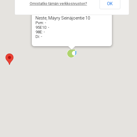
OK
Omistatko tämän verkkosivuston?
Neste, Mäyry Seinäjoentie 10
Pvm:
-
95E10:
-
98E:
-
Di:
-