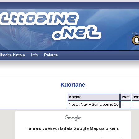
Yhtei
Ilmoita hintoja
Info
Palaute
Kuortane
Asema
Pvm
95
Neste, Mäyry Seinäjoentie 10
-
-
Tämä sivu ei voi ladata Google Mapsia oikein.