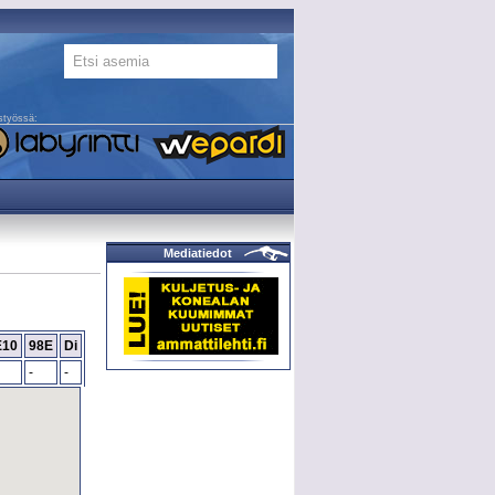
styössä:
Mediatiedot
E10
98E
Di
-
-