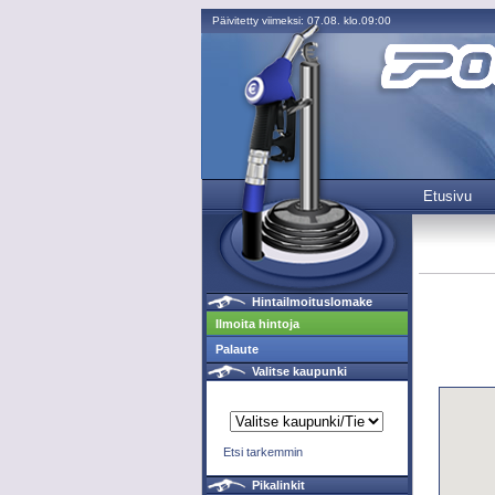
Päivitetty viimeksi: 07.08. klo.09:00
Etusivu
Hintailmoituslomake
Ilmoita hintoja
Palaute
Valitse kaupunki
Etsi tarkemmin
Pikalinkit