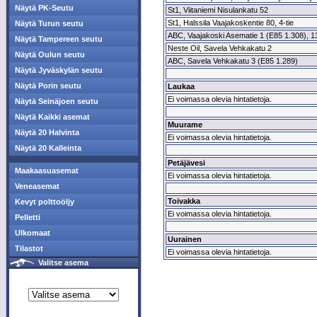
Näytä PK-Seutu
St1, Viitaniemi Nisulankatu 52
St1, Halssila Vaajakoskentie 80, 4-tie
Näytä Turun seutu
ABC, Vaajakoski Asematie 1 (E85 1.308), 13
Näytä Tampereen seutu
Neste Oil, Savela Vehkakatu 2
Näytä Oulun seutu
ABC, Savela Vehkakatu 3 (E85 1.289)
Näytä Jyväskylän seutu
Näytä Porin seutu
Laukaa
Ei voimassa olevia hintatietoja.
Näytä Seinäjoen seutu
Näytä Kaikki asemat
Muurame
Näytä 20 Halvinta
Ei voimassa olevia hintatietoja.
Näytä 20 Kalleinta
Petäjävesi
Maakaasuasemat
Ei voimassa olevia hintatietoja.
Veneasemat
Toivakka
Kevyt polttoöljy
Ei voimassa olevia hintatietoja.
Pelletti
Ulkomaat
Uurainen
Tilastot
Ei voimassa olevia hintatietoja.
Valitse asema