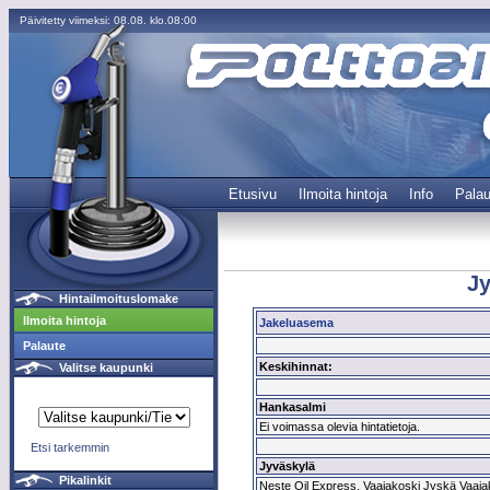
Päivitetty viimeksi: 08.08. klo.08:00
Etusivu
Ilmoita hintoja
Info
Palau
Jy
Hintailmoituslomake
Ilmoita hintoja
Jakeluasema
Palaute
Keskihinnat:
Valitse kaupunki
Hankasalmi
Ei voimassa olevia hintatietoja.
Etsi tarkemmin
Jyväskylä
Pikalinkit
Neste Oil Express, Vaajakoski Jyskä Vaajak