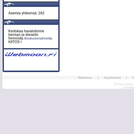
Asemia yhteensä: 282
Kertokaa havaintonne
bensan ja dieselin
hinnoista
ilmoituslomakkeella
KIITOS !
Webmoon
|
Käyttöehdot
|
M
Emme vastaa ma
Copyri