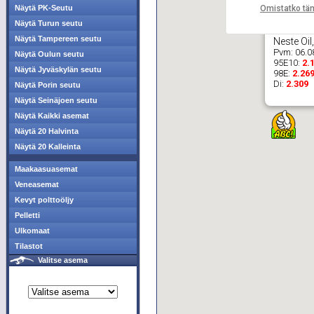
Omistatko tä
Näytä PK-Seutu
Näytä Turun seutu
Näytä Tampereen seutu
Neste Oil
Pvm:
06.0
Näytä Oulun seutu
95E10:
2.
Näytä Jyväskylän seutu
98E:
2.26
Di:
2.309
Näytä Porin seutu
Näytä Seinäjoen seutu
Näytä Kaikki asemat
Näytä 20 Halvinta
Näytä 20 Kalleinta
Maakaasuasemat
Veneasemat
Kevyt polttoöljy
Pelletti
Ulkomaat
Tilastot
Valitse asema