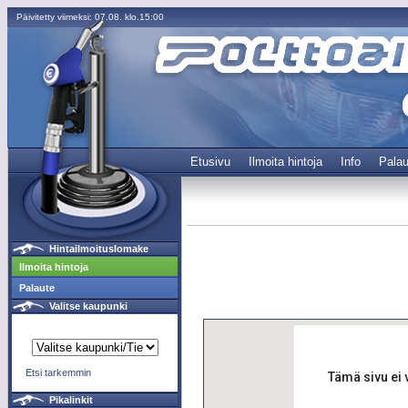
Päivitetty viimeksi: 07.08. klo.15:00
Etusivu
Ilmoita hintoja
Info
Palau
Hintailmoituslomake
Ilmoita hintoja
Palaute
Valitse kaupunki
Etsi tarkemmin
Tämä sivu ei 
Pikalinkit