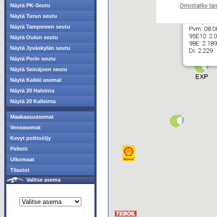
Omistatko tä
Näytä PK-Seutu
Näytä Turun seutu
ABC, Pri
Näytä Tampereen seutu
Pvm:
08.0
95E10:
2.
Näytä Oulun seutu
98E:
2.189
Näytä Jyväskylän seutu
Di:
2.229
Näytä Porin seutu
Näytä Seinäjoen seutu
Näytä Kaikki asemat
Näytä 20 Halvinta
Näytä 20 Kalleinta
Maakaasuasemat
Veneasemat
Kevyt polttoöljy
Pelletti
Ulkomaat
Tilastot
Valitse asema