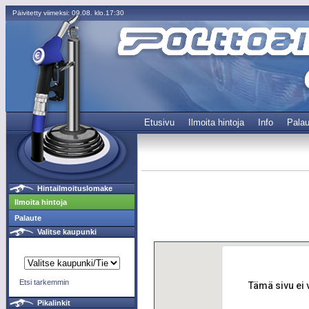
Päivitetty viimeksi: 09.08. klo.17:30
Etusivu
Ilmoita hintoja
Info
Palau
Hintailmoituslomake
Ilmoita hintoja
Palaute
Valitse kaupunki
Etsi tarkemmin
Tämä sivu ei 
Pikalinkit