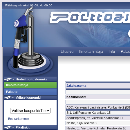
Päivitetty viimeksi: 06.08. klo.09:00
Etusivu
Ilmoita hintoja
Info
Palau
Hintailmoituslomake
Ilmoita hintoja
Jakeluasema
Palaute
Keskihinnat:
Valitse kaupunki
ABC, Karavaani Lasinristeys Punkantie 2 (E85 
St1, Lidl Petsamo Karankatu 15
ShellExpress, Et. Viertotie Kaarlonkatu 1
Etsi tarkemmin
Neste, Kirjauksentie 2
Pikalinkit
Neste, Et. Viertotie Kulmalan Puistokatu 10