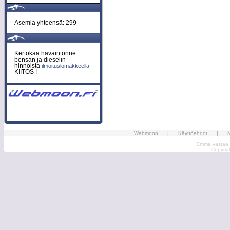
Asemia yhteensä: 299
Kertokaa havaintonne
bensan ja dieselin
hinnoista
ilmoituslomakkeella
KIITOS !
Webmoon
|
Käyttöehdot
|
M
Emme vastaa ma
Copyri