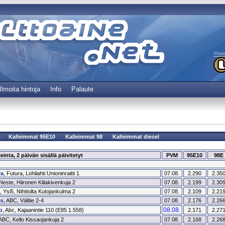
Yhtei
Ilmoita hintoja
Info
Palaute
Kalleimmat 95E10
Kalleimmat 98
Kalleimmat diesel
einta, 2 päivän sisällä päivitetyt
PVM
95E10
98E
va
, Futura, Lohilahti Unioninraitti 1
07.08.
2.290
2.35
 Neste, Hiironen Kiilakivenkuja 2
07.08.
2.199
2.30
, Ysi5, Nihtisilta Kutojankulma 2
07.08.
2.109
2.21
s
, ABC, Välitie 2-4
07.08.
2.176
2.26
08.08.
o
, Abc, Kajaanintie 110 (E85 1.558)
2.171
2.27
 ABC, Kello Kissaojankuja 2
07.08.
2.168
2.26