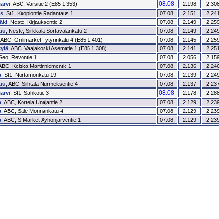
08.08.
ärvi
, ABC, Varsitie 2 (E85 1.353)
2.198
2.30
s
, St1, Kuopiontie Radantaus 1
07.08.
2.151
2.24
äki
, Neste, Kirjauksentie 2
07.08.
2.149
2.25
uu
, Neste, Sirkkala Sortavalankatu 2
07.08.
2.149
2.24
, ABC, Grillimarket Tytyrinkatu 4 (E85 1.401)
07.08.
2.145
2.25
ylä
, ABC, Vaajakoski Asematie 1 (E85 1.308)
07.08.
2.141
2.25
 Seo, Revontie 1
07.08.
2.056
2.15
 ABC, Keiska Martinniementie 1
07.08.
2.136
2.24
a
, St1, Nortamonkatu 19
07.08.
2.139
2.24
uu
, ABC, Siihtala Nurmeksentie 4
07.08.
2.137
2.23
08.08.
ärvi
, St1, Sähkötie 3
2.178
2.28
a
, ABC, Kortela Unajantie 2
07.08.
2.129
2.23
a
, ABC, Sale Monnankatu 4
07.08.
2.129
2.23
a
, ABC, S-Market Äyhönjärventie 1
07.08.
2.129
2.23