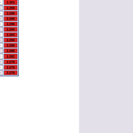
8
2.303
1
2.299
9
2.299
9
2.299
9
2.299
1
2.294
9
2.293
6
2.290
9
2.289
7
2.288
8
2.282
9
2.279
9
2.279
9
2.279