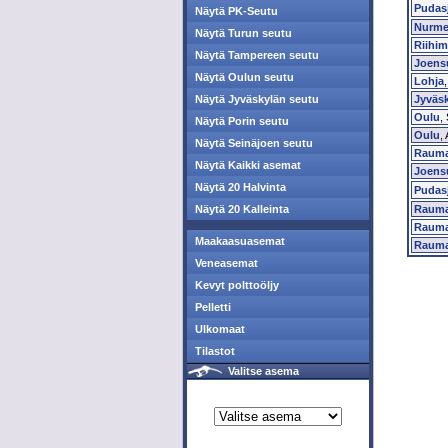
Pudasj
Näytä PK-Seutu
Nurme
Näytä Turun seutu
Riihim
Näytä Tampereen seutu
Joens
Näytä Oulun seutu
Lohja
Näytä Jyväskylän seutu
Jyväsk
Oulu
,
Näytä Porin seutu
Oulu
,
Näytä Seinäjoen seutu
Raum
Näytä Kaikki asemat
Joens
Näytä 20 Halvinta
Pudasj
Näytä 20 Kalleinta
Raum
Raum
Maakaasuasemat
Raum
Veneasemat
Kevyt polttoöljy
Pelletti
Ulkomaat
Tilastot
Valitse asema