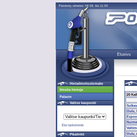
Päivitetty viimeksi: 08.08. klo.11:00
Etusivu
Hintailmoituslomake
Ilmoita hintoja
20 Kall
Palaute
Valitse kaupunki
Sulka
Oulu
,
Espoo
Nurme
Etsi tarkemmin
Valtim
Oulu
,
Pikalinkit