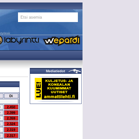
styössä:
Mediatiedot
Di
0
2.450
9
2.399
9
2.359
6
2.324
1
2.319
8
2.317