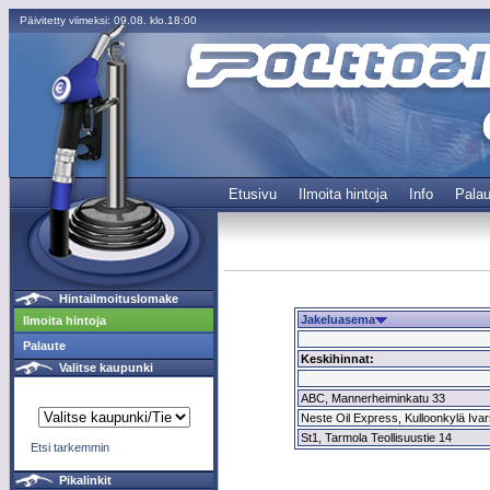
Päivitetty viimeksi: 09.08. klo.18:00
Etusivu
Ilmoita hintoja
Info
Palau
Hintailmoituslomake
Jakeluasema
Ilmoita hintoja
Palaute
Keskihinnat:
Valitse kaupunki
ABC, Mannerheiminkatu 33
Neste Oil Express, Kulloonkylä Ivarsi
St1, Tarmola Teollisuustie 14
Etsi tarkemmin
Pikalinkit