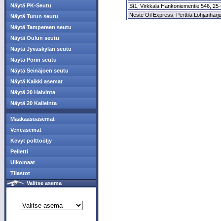
Näytä PK-Seutu
St1, Virkkala Hankoniementie 546, 25-
Neste Oil Express, Perttilä Lohjanharju
Näytä Turun seutu
Näytä Tampereen seutu
Näytä Oulun seutu
Näytä Jyväskylän seutu
Näytä Porin seutu
Näytä Seinäjoen seutu
Näytä Kaikki asemat
Näytä 20 Halvinta
Näytä 20 Kalleinta
Maakaasuasemat
Veneasemat
Kevyt polttoöljy
Pelletti
Ulkomaat
Tilastot
Valitse asema