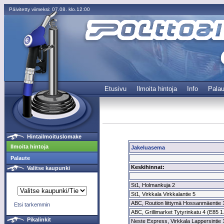
Päivitetty viimeksi: 07.08. klo.12:00
Etusivu
Ilmoita hintoja
Info
Palau
Hintailmoituslomake
Ilmoita hintoja
Jakeluasema
Palaute
Keskihinnat:
Valitse kaupunki
St1, Holmankuja 2
St1, Virkkala Virkkalantie 5
ABC, Roution liittymä Hossanmäentie 1
Etsi tarkemmin
ABC, Grillimarket Tytyrinkatu 4 (E85 1
Pikalinkit
Neste Express, Virkkala Lappersintie 