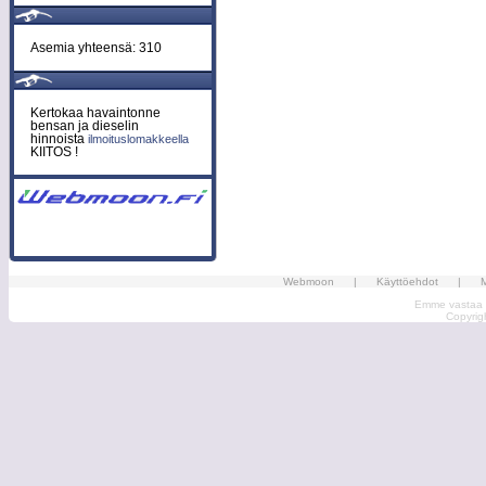
Asemia yhteensä: 310
Kertokaa havaintonne
bensan ja dieselin
hinnoista
ilmoituslomakkeella
KIITOS !
Webmoon
|
Käyttöehdot
|
M
Emme vastaa ma
Copyri