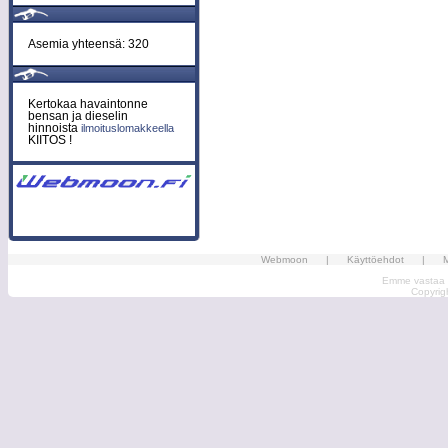
Asemia yhteensä: 320
Kertokaa havaintonne
bensan ja dieselin
hinnoista
ilmoituslomakkeella
KIITOS !
Webmoon
|
Käyttöehdot
|
M
Emme vastaa ma
Copyri