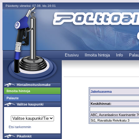
Päivitetty viimeksi: 07.08. klo.16:01
Etusivu
Ilmoita hintoja
Info
Palau
Hintailmoituslomake
Ilmoita hintoja
Jakeluasema
Palaute
Keskihinnat:
Valitse kaupunki
ABC, Auranlaakso Kaarinantie 70
St1, Ravattula Reivikatu 3
Etsi tarkemmin
Pikalinkit