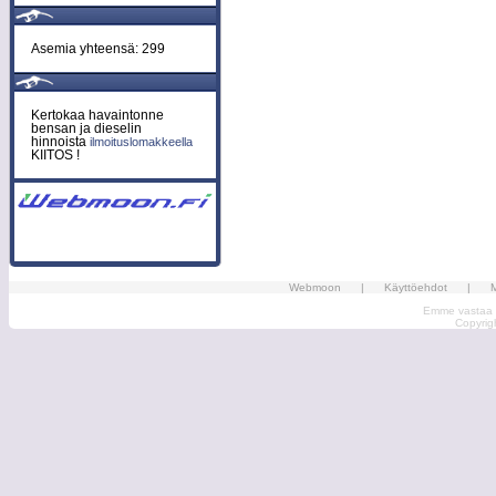
Asemia yhteensä: 299
Kertokaa havaintonne
bensan ja dieselin
hinnoista
ilmoituslomakkeella
KIITOS !
Webmoon
|
Käyttöehdot
|
M
Emme vastaa ma
Copyri