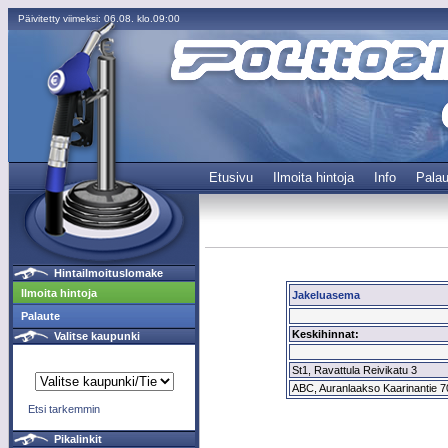
Päivitetty viimeksi: 06.08. klo.09:00
Etusivu
Ilmoita hintoja
Info
Palau
Hintailmoituslomake
Ilmoita hintoja
Jakeluasema
Palaute
Keskihinnat:
Valitse kaupunki
St1, Ravattula Reivikatu 3
ABC, Auranlaakso Kaarinantie 70
Etsi tarkemmin
Pikalinkit