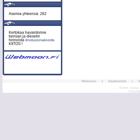
Asemia yhteensä: 282
Kertokaa havaintonne
bensan ja dieselin
hinnoista
ilmoituslomakkeella
KIITOS !
Webmoon
|
Käyttöehdot
|
M
Emme vastaa ma
Copyri