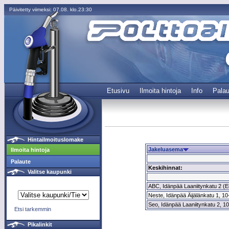
Päivitetty viimeksi: 07.08. klo.23:30
Etusivu
Ilmoita hintoja
Info
Palau
Hintailmoituslomake
Jakeluasema
Ilmoita hintoja
Palaute
Keskihinnat:
Valitse kaupunki
ABC, Idänpää Laaniitynkatu 2 (E
Neste, Idänpää Äijälänkatu 1, 10-
Seo, Idänpää Laaniitynkatu 2, 10
Etsi tarkemmin
Pikalinkit