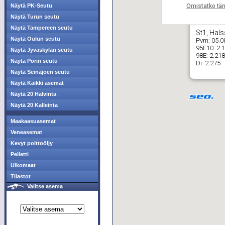
Omistatko tä
Näytä PK-Seutu
Näytä Turun seutu
Näytä Tampereen seutu
St1, Hals
Näytä Oulun seutu
Pvm:
05.0
95E10:
2.
Näytä Jyväskylän seutu
98E:
2.218
Näytä Porin seutu
Di:
2.275
Näytä Seinäjoen seutu
Näytä Kaikki asemat
Näytä 20 Halvinta
Näytä 20 Kalleinta
Maakaasuasemat
Veneasemat
Kevyt polttoöljy
Pelletti
Ulkomaat
Tilastot
Valitse asema