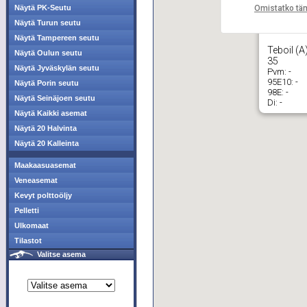
Omistatko tä
Näytä PK-Seutu
Näytä Turun seutu
Näytä Tampereen seutu
Teboil (
Näytä Oulun seutu
35
Näytä Jyväskylän seutu
Pvm:
-
95E10:
-
Näytä Porin seutu
98E:
-
Näytä Seinäjoen seutu
Di:
-
Näytä Kaikki asemat
Näytä 20 Halvinta
Näytä 20 Kalleinta
Maakaasuasemat
Veneasemat
Kevyt polttoöljy
Pelletti
Ulkomaat
Tilastot
Valitse asema