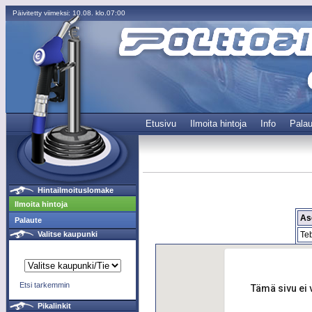
Päivitetty viimeksi: 10.08. klo.07:00
Etusivu
Ilmoita hintoja
Info
Palau
Hintailmoituslomake
Ilmoita hintoja
As
Palaute
Te
Valitse kaupunki
Etsi tarkemmin
Tämä sivu ei 
Pikalinkit