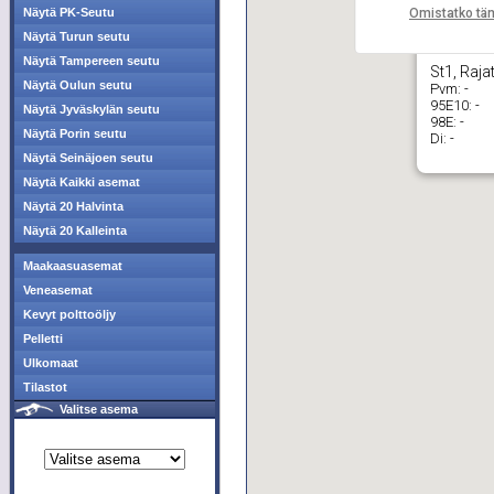
Omistatko tä
Näytä PK-Seutu
Näytä Turun seutu
Näytä Tampereen seutu
St1, Raja
Näytä Oulun seutu
Pvm:
-
95E10:
-
Näytä Jyväskylän seutu
98E:
-
Näytä Porin seutu
Di:
-
Näytä Seinäjoen seutu
Näytä Kaikki asemat
Näytä 20 Halvinta
Näytä 20 Kalleinta
Maakaasuasemat
Veneasemat
Kevyt polttoöljy
Pelletti
Ulkomaat
Tilastot
Valitse asema