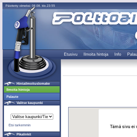
Päivitetty viimeksi: 08.08. klo.23:55
Etusivu
Ilmoita hintoja
Info
Palau
Hintailmoituslomake
Ilmoita hintoja
Palaute
Valitse kaupunki
Etsi tarkemmin
Tämä sivu ei 
Pikalinkit