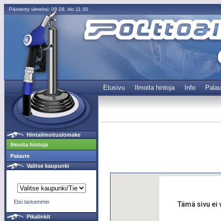
Päivitetty viimeksi: 09.08. klo.11:30
Etusivu
Ilmoita hintoja
Info
Palau
Hintailmoituslomake
Ilmoita hintoja
Palaute
Valitse kaupunki
Etsi tarkemmin
Tämä sivu ei 
Pikalinkit