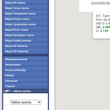
Omistatko tä
Näytä PK-Seutu
Näytä Turun seutu
Näytä Tampereen seutu
St1, Tarm
Näytä Oulun seutu
Pvm:
06.0
95E10:
1.
Näytä Jyväskylän seutu
98E:
2.09
Näytä Porin seutu
Di:
2.129
Näytä Seinäjoen seutu
Näytä Kaikki asemat
Näytä 20 Halvinta
Näytä 20 Kalleinta
Maakaasuasemat
Veneasemat
Kevyt polttoöljy
Pelletti
Ulkomaat
Tilastot
Valitse asema