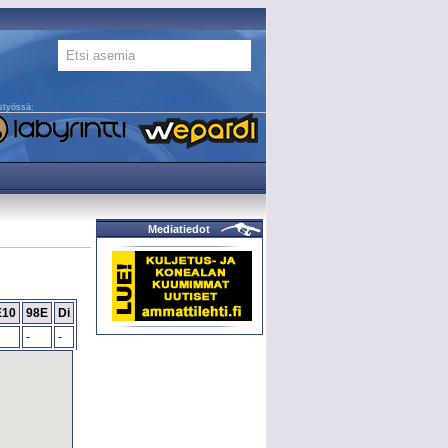
styössä:
Mediatiedot
E10
98E
Di
-
-