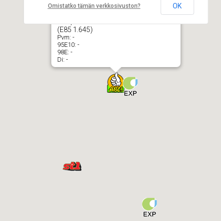
OK
Omistatko tämän verkkosivuston?
ABC, Malminkartano Hankasuontie 1
(E85 1.645)
Pvm:
-
95E10:
-
98E:
-
Di:
-