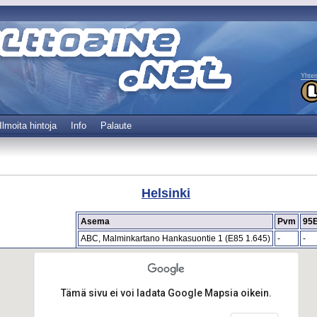
Yhtei
Ilmoita hintoja
Info
Palaute
Helsinki
Asema
Pvm
95
ABC, Malminkartano Hankasuontie 1 (E85 1.645)
-
-
Tämä sivu ei voi ladata Google Mapsia oikein.