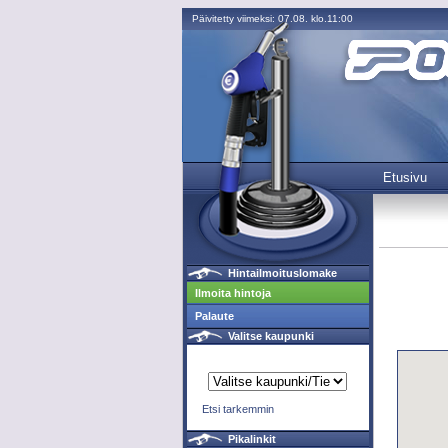
Päivitetty viimeksi: 07.08. klo.11:00
Etusivu
Hintailmoituslomake
Ilmoita hintoja
Palaute
Valitse kaupunki
Etsi tarkemmin
Pikalinkit