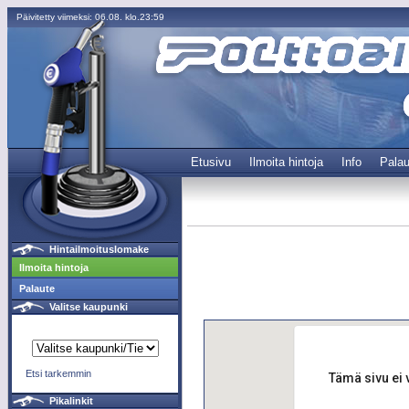
Päivitetty viimeksi: 06.08. klo.23:59
Etusivu
Ilmoita hintoja
Info
Palau
Hintailmoituslomake
Ilmoita hintoja
Palaute
Valitse kaupunki
Etsi tarkemmin
Tämä sivu ei 
Pikalinkit