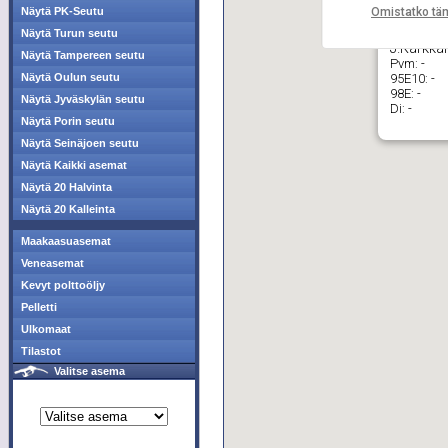
Omistatko tä
Näytä PK-Seutu
Näytä Turun seutu
J.Kärkkäi
Näytä Tampereen seutu
Pvm:
-
95E10:
-
Näytä Oulun seutu
98E:
-
Näytä Jyväskylän seutu
Di:
-
Näytä Porin seutu
Näytä Seinäjoen seutu
Näytä Kaikki asemat
Näytä 20 Halvinta
Näytä 20 Kalleinta
Maakaasuasemat
Veneasemat
Kevyt polttoöljy
Pelletti
Ulkomaat
Tilastot
Valitse asema