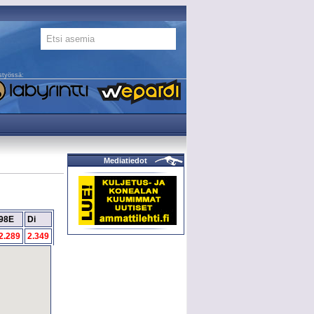
styössä:
Mediatiedot
98E
Di
2.289
2.349