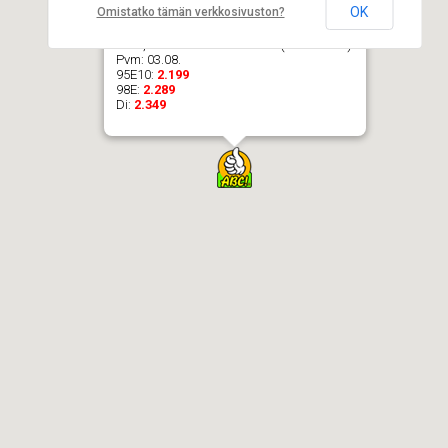
OK
Omistatko tämän verkkosivuston?
ABC, Juvankartanontie 33 (E85 1.544)
Pvm:
03.08.
95E10:
2.199
98E:
2.289
Di:
2.349