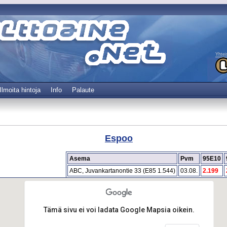
Yhtei
Ilmoita hintoja
Info
Palaute
Espoo
Asema
Pvm
95E10
ABC, Juvankartanontie 33 (E85 1.544)
03.08.
2.199
Tämä sivu ei voi ladata Google Mapsia oikein.