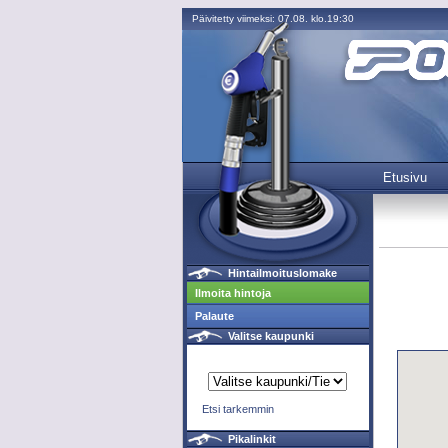
Päivitetty viimeksi: 07.08. klo.19:30
Etusivu
Hintailmoituslomake
Ilmoita hintoja
Palaute
Valitse kaupunki
Etsi tarkemmin
Pikalinkit