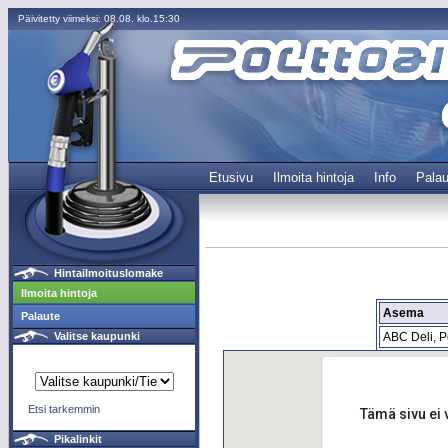
Päivitetty viimeksi: 08.08. klo.15:30
Etusivu
Ilmoita hintoja
Info
Palau
Hintailmoituslomake
Ilmoita hintoja
Asema
Palaute
ABC Deli, P
Valitse kaupunki
Etsi tarkemmin
Tämä sivu ei 
Pikalinkit