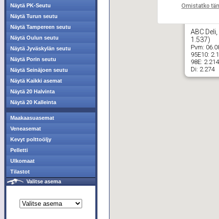
Omistatko tä
Näytä PK-Seutu
Näytä Turun seutu
Näytä Tampereen seutu
ABC Deli,
Näytä Oulun seutu
1.537)
Pvm:
06.0
Näytä Jyväskylän seutu
95E10:
2.
Näytä Porin seutu
98E:
2.214
Di:
2.274
Näytä Seinäjoen seutu
Näytä Kaikki asemat
Näytä 20 Halvinta
Näytä 20 Kalleinta
Maakaasuasemat
Veneasemat
Kevyt polttoöljy
Pelletti
Ulkomaat
Tilastot
Valitse asema