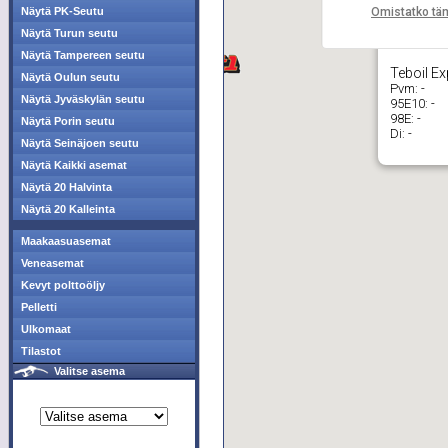
Omistatko tä
Näytä PK-Seutu
Näytä Turun seutu
Näytä Tampereen seutu
Teboil Ex
Näytä Oulun seutu
Pvm:
-
Näytä Jyväskylän seutu
95E10:
-
98E:
-
Näytä Porin seutu
Di:
-
Näytä Seinäjoen seutu
Näytä Kaikki asemat
Näytä 20 Halvinta
Näytä 20 Kalleinta
Maakaasuasemat
Veneasemat
Kevyt polttoöljy
Pelletti
Ulkomaat
Tilastot
Valitse asema