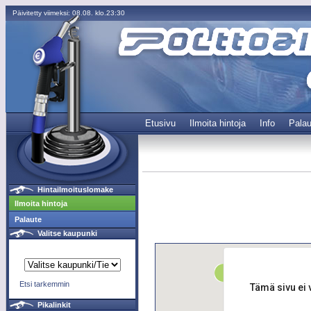
Päivitetty viimeksi: 08.08. klo.23:30
Etusivu
Ilmoita hintoja
Info
Palau
Hintailmoituslomake
Ilmoita hintoja
Palaute
Valitse kaupunki
Etsi tarkemmin
Tämä sivu ei 
Pikalinkit