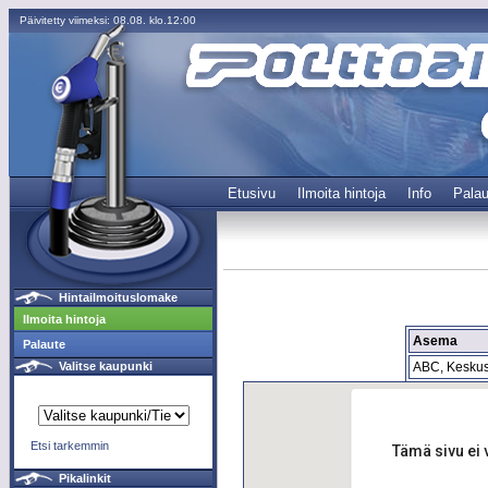
Päivitetty viimeksi: 08.08. klo.12:00
Etusivu
Ilmoita hintoja
Info
Palau
Hintailmoituslomake
Ilmoita hintoja
Asema
Palaute
ABC, Keskus
Valitse kaupunki
Etsi tarkemmin
Tämä sivu ei 
Pikalinkit