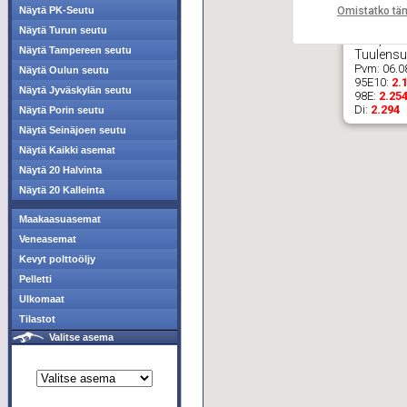
Omistatko tä
Näytä PK-Seutu
Näytä Turun seutu
ABC, Kes
Näytä Tampereen seutu
Tuulensu
Pvm:
06.0
Näytä Oulun seutu
95E10:
2.
Näytä Jyväskylän seutu
98E:
2.25
Di:
2.294
Näytä Porin seutu
Näytä Seinäjoen seutu
Näytä Kaikki asemat
Näytä 20 Halvinta
Näytä 20 Kalleinta
Maakaasuasemat
Veneasemat
Kevyt polttoöljy
Pelletti
Ulkomaat
Tilastot
Valitse asema