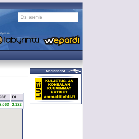
styössä:
Mediatiedot
98E
Di
2.063
2.122