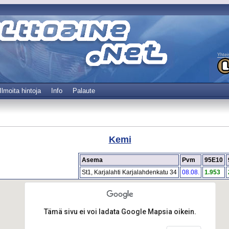
Yhtei
Ilmoita hintoja
Info
Palaute
Kemi
Asema
Pvm
95E10
St1, Karjalahti Karjalahdenkatu 34
08.08.
1.953
Tämä sivu ei voi ladata Google Mapsia oikein.