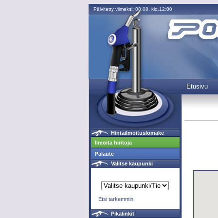
Päivitetty viimeksi: 08.08. klo.12:00
Etusivu
Hintailmoituslomake
Ilmoita hintoja
Palaute
Valitse kaupunki
Etsi tarkemmin
Pikalinkit