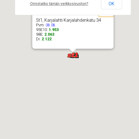
OK
Omistatko tämän verkkosivuston?
St1, Karjalahti Karjalahdenkatu 34
Pvm:
08.08.
95E10:
1.953
98E:
2.063
Di:
2.122