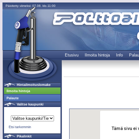
Päivitetty viimeksi: 07.08. klo.11:00
Etusivu
Ilmoita hintoja
Info
Palau
Hintailmoituslomake
Ilmoita hintoja
Palaute
Valitse kaupunki
Etsi tarkemmin
Tämä sivu ei 
Pikalinkit