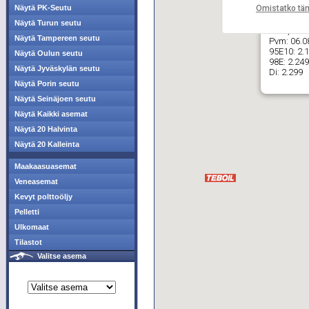
Omistatko tä
Näytä PK-Seutu
Näytä Turun seutu
ABC, Man
Näytä Tampereen seutu
Pvm:
06.0
95E10:
2.
Näytä Oulun seutu
98E:
2.249
Näytä Jyväskylän seutu
Di:
2.299
Näytä Porin seutu
Näytä Seinäjoen seutu
Näytä Kaikki asemat
Näytä 20 Halvinta
Näytä 20 Kalleinta
Maakaasuasemat
Veneasemat
Kevyt polttoöljy
Pelletti
Ulkomaat
Tilastot
Valitse asema