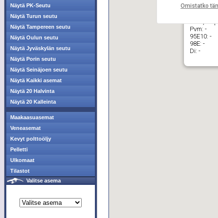
Omistatko tä
Näytä PK-Seutu
Näytä Turun seutu
ABC, Käp
Näytä Tampereen seutu
Pvm:
-
95E10:
-
Näytä Oulun seutu
98E:
-
Näytä Jyväskylän seutu
Di:
-
Näytä Porin seutu
Näytä Seinäjoen seutu
Näytä Kaikki asemat
Näytä 20 Halvinta
Näytä 20 Kalleinta
Maakaasuasemat
Veneasemat
Kevyt polttoöljy
Pelletti
Ulkomaat
Tilastot
Valitse asema