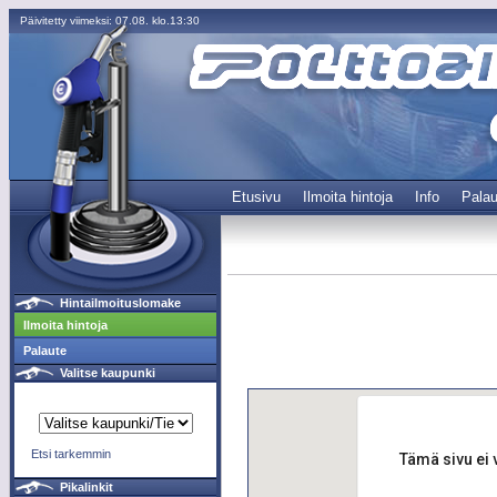
Päivitetty viimeksi: 07.08. klo.13:30
Etusivu
Ilmoita hintoja
Info
Palau
Hintailmoituslomake
Ilmoita hintoja
Palaute
Valitse kaupunki
Etsi tarkemmin
Tämä sivu ei 
Pikalinkit