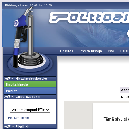
Päivitetty viimeksi: 06.08. klo.18:30
Etusivu
Ilmoita hintoja
Info
Palau
Hintailmoituslomake
Ilmoita hintoja
Ase
Palaute
Nest
Valitse kaupunki
Etsi tarkemmin
Tämä sivu ei 
Pikalinkit