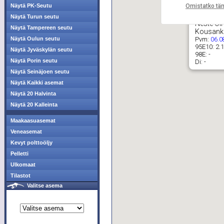
Omistatko tä
Näytä PK-Seutu
Näytä Turun seutu
Neste Oil
Näytä Tampereen seutu
Kousank
Pvm:
Näytä Oulun seutu
06.0
95E10:
2.
Näytä Jyväskylän seutu
98E:
-
Näytä Porin seutu
Di:
-
Näytä Seinäjoen seutu
Näytä Kaikki asemat
Näytä 20 Halvinta
Näytä 20 Kalleinta
Maakaasuasemat
Veneasemat
Kevyt polttoöljy
Pelletti
Ulkomaat
Tilastot
Valitse asema