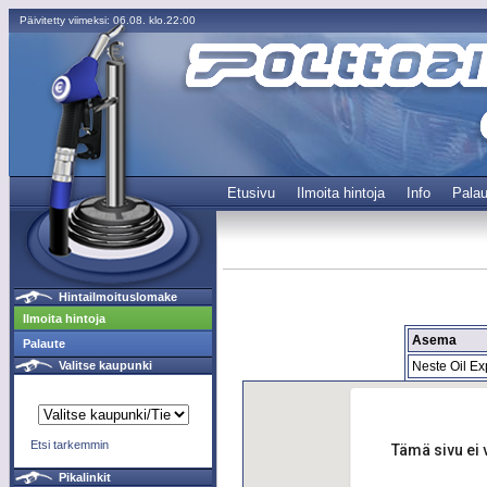
Päivitetty viimeksi: 06.08. klo.22:00
Etusivu
Ilmoita hintoja
Info
Palau
Hintailmoituslomake
Ilmoita hintoja
Asema
Palaute
Neste Oil E
Valitse kaupunki
Etsi tarkemmin
Tämä sivu ei 
Pikalinkit