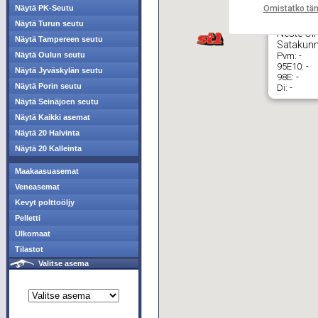
Omistatko tä
Näytä PK-Seutu
Näytä Turun seutu
Neste Oi
Näytä Tampereen seutu
Satakunn
Pvm:
-
Näytä Oulun seutu
95E10:
-
Näytä Jyväskylän seutu
98E:
-
Näytä Porin seutu
Di:
-
Näytä Seinäjoen seutu
Näytä Kaikki asemat
Näytä 20 Halvinta
Näytä 20 Kalleinta
Maakaasuasemat
Veneasemat
Kevyt polttoöljy
Pelletti
Ulkomaat
Tilastot
Valitse asema