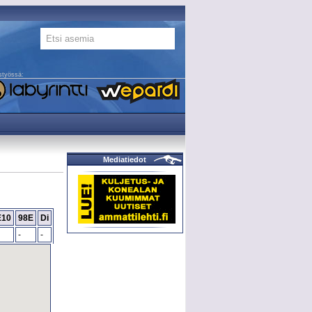
styössä:
Mediatiedot
E10
98E
Di
-
-