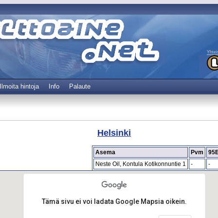
Yhtei
Ilmoita hintoja
Info
Palaute
Helsinki
Asema
Pvm
95
Neste Oil, Kontula Kotikonnuntie 1
-
-
Tämä sivu ei voi ladata Google Mapsia oikein.