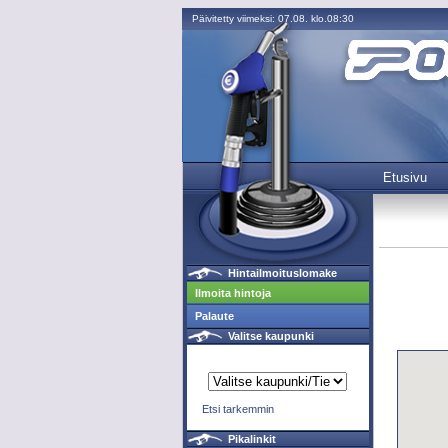
Päivitetty viimeksi: 07.08. klo.08:30
Etusivu
Hintailmoituslomake
Ilmoita hintoja
Palaute
Valitse kaupunki
Etsi tarkemmin
Pikalinkit