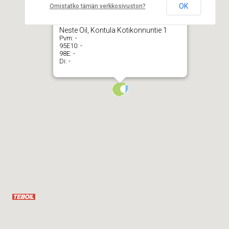
OK
Omistatko tämän verkkosivuston?
Neste Oil, Kontula Kotikonnuntie 1
Pvm:
-
95E10:
-
98E:
-
Di:
-