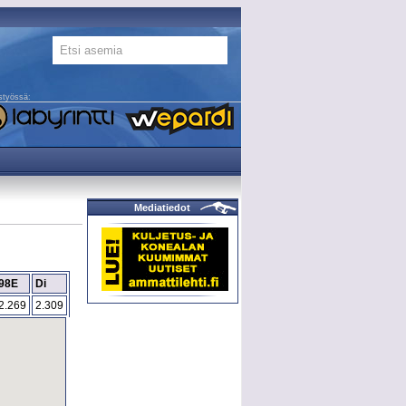
styössä:
Mediatiedot
98E
Di
2.269
2.309