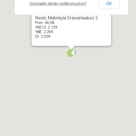
OK
Omistatko tämän verkkosivuston?
Neste, Matinkylä Gräsanlaakso 2
Pvm:
06.08.
95E10:
2.159
98E:
2.269
Di:
2.309