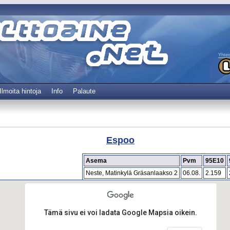
Yhtei
Ilmoita hintoja
Info
Palaute
Espoo
Asema
Pvm
95E10
Neste, Matinkylä Gräsanlaakso 2
06.08.
2.159
Tämä sivu ei voi ladata Google Mapsia oikein.