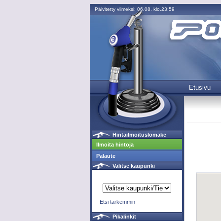
Päivitetty viimeksi: 06.08. klo.23:59
Etusivu
Hintailmoituslomake
Ilmoita hintoja
Palaute
Valitse kaupunki
Etsi tarkemmin
Pikalinkit