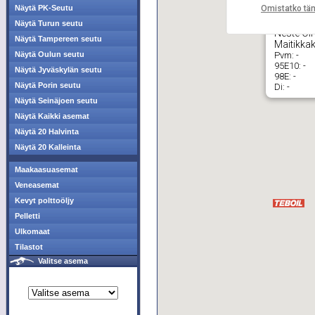
Omistatko tä
Näytä PK-Seutu
Näytä Turun seutu
Neste Oil
Näytä Tampereen seutu
Maitikkak
Pvm:
-
Näytä Oulun seutu
95E10:
-
Näytä Jyväskylän seutu
98E:
-
Näytä Porin seutu
Di:
-
Näytä Seinäjoen seutu
Näytä Kaikki asemat
Näytä 20 Halvinta
Näytä 20 Kalleinta
Maakaasuasemat
Veneasemat
Kevyt polttoöljy
Pelletti
Ulkomaat
Tilastot
Valitse asema