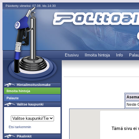
Päivitetty viimeksi: 07.08. klo.14:30
Etusivu
Ilmoita hintoja
Info
Palau
Hintailmoituslomake
Ilmoita hintoja
Asem
Palaute
Neste O
Valitse kaupunki
Etsi tarkemmin
Tämä sivu ei 
Pikalinkit