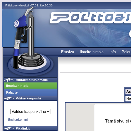
Päivitetty viimeksi: 07.08. klo.20:30
Etusivu
Ilmoita hintoja
Info
Palau
Hintailmoituslomake
Ilmoita hintoja
A
Palaute
Ne
Valitse kaupunki
Etsi tarkemmin
Tämä sivu ei 
Pikalinkit