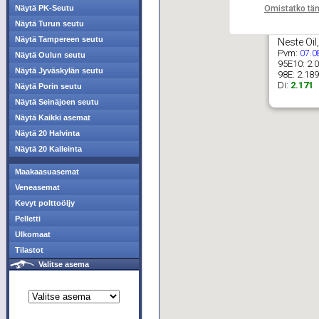
Omistatko tä
Näytä PK-Seutu
Näytä Turun seutu
Näytä Tampereen seutu
Neste Oil
Pvm:
07.0
Näytä Oulun seutu
95E10:
2.
Näytä Jyväskylän seutu
98E:
2.189
Di:
2.171
Näytä Porin seutu
Näytä Seinäjoen seutu
Näytä Kaikki asemat
Näytä 20 Halvinta
Näytä 20 Kalleinta
Maakaasuasemat
Veneasemat
Kevyt polttoöljy
Pelletti
Ulkomaat
Tilastot
Valitse asema