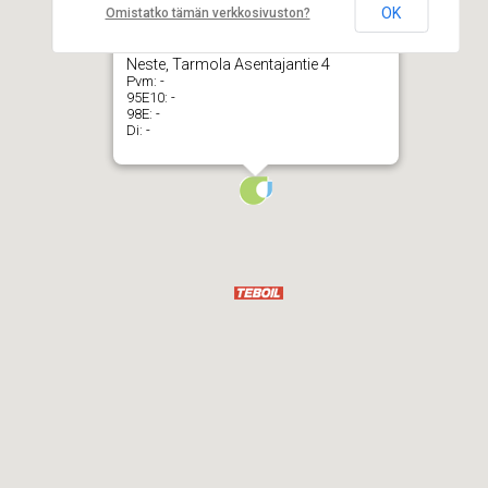
OK
Omistatko tämän verkkosivuston?
Neste, Tarmola Asentajantie 4
Pvm:
-
95E10:
-
98E:
-
Di:
-