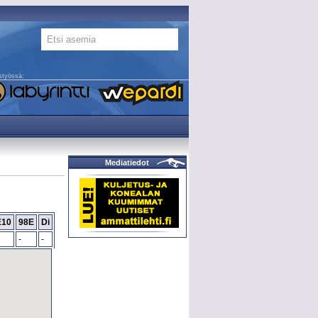
styössä:
Mediatiedot
E10
98E
Di
-
-