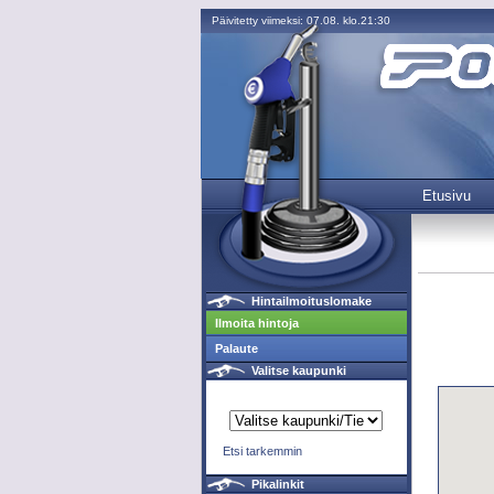
Päivitetty viimeksi: 07.08. klo.21:30
Etusivu
Hintailmoituslomake
Ilmoita hintoja
Palaute
Valitse kaupunki
Etsi tarkemmin
Pikalinkit