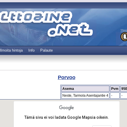
Yhtei
Ilmoita hintoja
Info
Palaute
Porvoo
Asema
Pvm
95
Neste, Tarmola Asentajantie 4
-
-
Tämä sivu ei voi ladata Google Mapsia oikein.