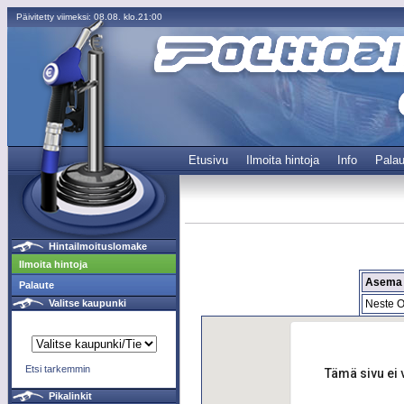
Päivitetty viimeksi: 08.08. klo.21:00
Etusivu
Ilmoita hintoja
Info
Palau
Hintailmoituslomake
Ilmoita hintoja
Asema
Palaute
Neste Oi
Valitse kaupunki
Etsi tarkemmin
Tämä sivu ei 
Pikalinkit