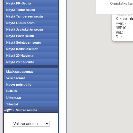
Omistatko tä
Näytä PK-Seutu
Näytä Turun seutu
Neste Oil
Näytä Tampereen seutu
Keisarint
Pvm:
-
Näytä Oulun seutu
95E10:
-
Näytä Jyväskylän seutu
98E:
-
Näytä Porin seutu
Di:
-
Näytä Seinäjoen seutu
Näytä Kaikki asemat
Näytä 20 Halvinta
Näytä 20 Kalleinta
Maakaasuasemat
Veneasemat
Kevyt polttoöljy
Pelletti
Ulkomaat
Tilastot
Valitse asema