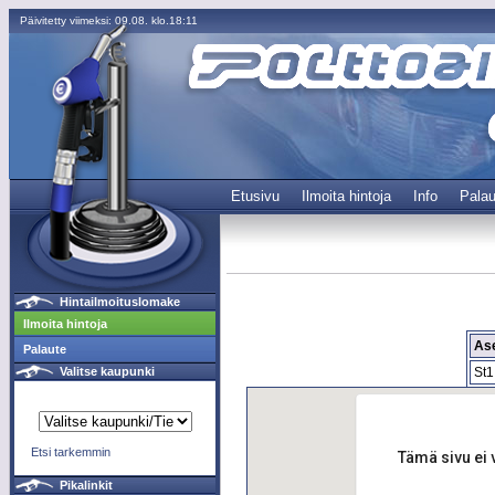
Päivitetty viimeksi: 09.08. klo.18:11
Etusivu
Ilmoita hintoja
Info
Palau
Hintailmoituslomake
Ilmoita hintoja
As
Palaute
St1
Valitse kaupunki
Etsi tarkemmin
Tämä sivu ei 
Pikalinkit