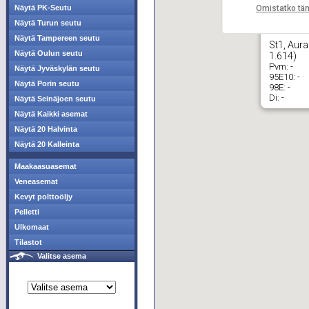
Omistatko tä
Näytä PK-Seutu
Näytä Turun seutu
Näytä Tampereen seutu
St1, Aura
Näytä Oulun seutu
1.614)
Pvm:
-
Näytä Jyväskylän seutu
95E10:
-
Näytä Porin seutu
98E:
-
Di:
-
Näytä Seinäjoen seutu
Näytä Kaikki asemat
Näytä 20 Halvinta
Näytä 20 Kalleinta
Maakaasuasemat
Veneasemat
Kevyt polttoöljy
Pelletti
Ulkomaat
Tilastot
Valitse asema