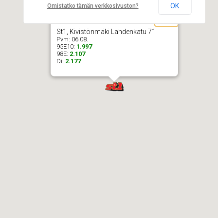
OK
Omistatko tämän verkkosivuston?
St1, Kivistönmäki Lahdenkatu 71
Pvm:
06.08.
95E10:
1.997
98E:
2.107
Di:
2.177