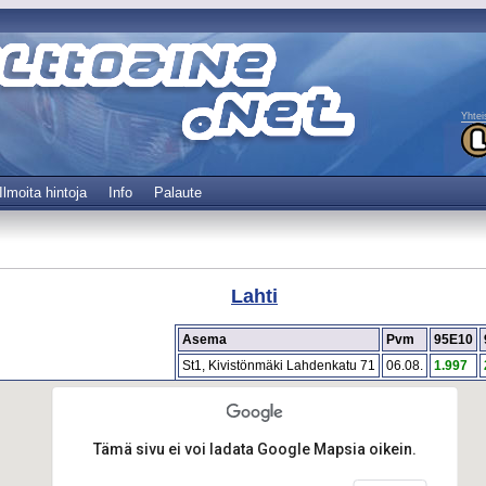
Yhtei
Ilmoita hintoja
Info
Palaute
Lahti
Asema
Pvm
95E10
St1, Kivistönmäki Lahdenkatu 71
06.08.
1.997
Tämä sivu ei voi ladata Google Mapsia oikein.