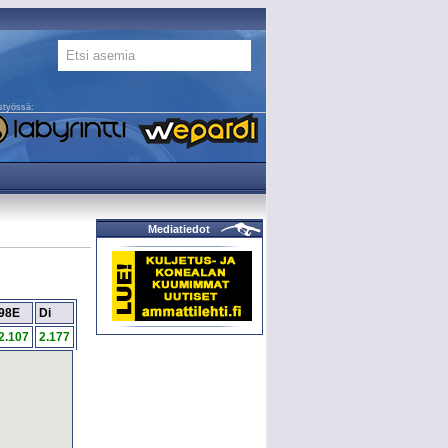
styössä:
Mediatiedot
98E
Di
2.107
2.177