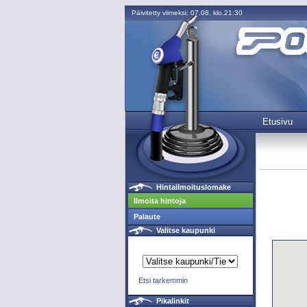
Päivitetty viimeksi: 07.08. klo.21:30
Etusivu
Hintailmoituslomake
Ilmoita hintoja
Palaute
Valitse kaupunki
Etsi tarkemmin
Pikalinkit