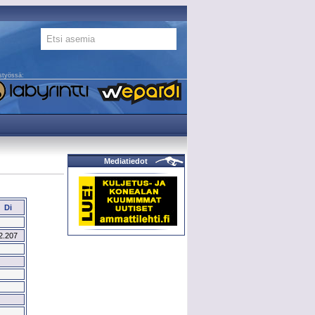
styössä:
Mediatiedot
Di
2.207