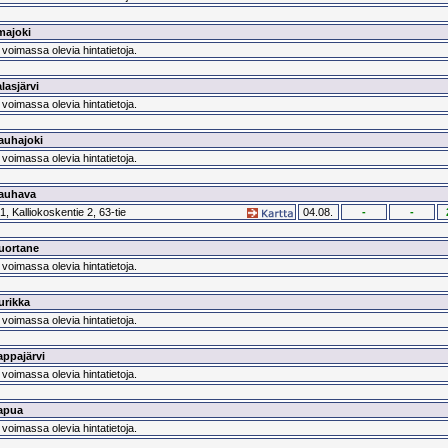
majoki
 voimassa olevia hintatietoja.
lasjärvi
 voimassa olevia hintatietoja.
auhajoki
 voimassa olevia hintatietoja.
auhava
1, Kalliokoskentie 2, 63-tie
04.08.
-
-
uortane
 voimassa olevia hintatietoja.
urikka
 voimassa olevia hintatietoja.
appajärvi
 voimassa olevia hintatietoja.
apua
 voimassa olevia hintatietoja.