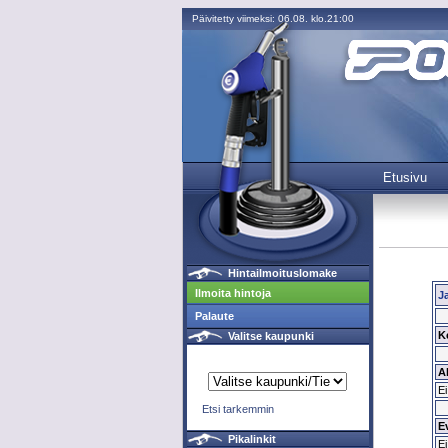
Päivitetty viimeksi: 06.08. klo.21:00
Etusivu
Hintailmoituslomake
Ilmoita hintoja
J
Palaute
K
Valitse kaupunki
Al
Ei
Etsi tarkemmin
Ev
Pikalinkit
Ei