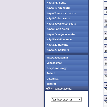
Näytä PK-Seutu
Il
Näytä Turun seutu
Ei
Näytä Tampereen seutu
Näytä Oulun seutu
Ja
Näytä Jyväskylän seutu
Ei
Näytä Porin seutu
K
Näytä Seinäjoen seutu
Ei
Näytä Kaikki asemat
Näytä 20 Halvinta
K
Näytä 20 Kalleinta
St
Maakaasuasemat
K
Veneasemat
Ei
Kevyt polttoöljy
K
Pelletti
Ei
Ulkomaat
Tilastot
L
Valitse asema
Ei
L
Ei