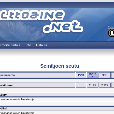
Yhtei
Ilmoita hintoja
Info
Palaute
Seinäjoen seutu
95E10
akeluasema
PVM
98E
eskihinnat:
2.125
2.227
ajärvi
 voimassa olevia hintatietoja.
ijärvi
 voimassa olevia hintatietoja.