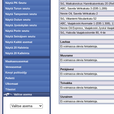
Näytä PK-Seutu
St1, Matkakeskus Hannikaisenkatu 20 (Re
Näytä Turun seutu
ABC, Savela Vehkakatu 3 (E85 1.289)
Neste Oil, Savela Vehkakatu 2
Näytä Tampereen seutu
St1, Viitaniemi Nisulankatu 52
Näytä Oulun seutu
ABC, Vaajakoski Asematie 1 (E85 1.308), 13
Näytä Jyväskylän seutu
Neste Oil Express, Vaajakoski Jyskä Vaajak
Näytä Porin seutu
St1, Halssila Vaajakoskentie 80, 4-tie
Näytä Seinäjoen seutu
Laukaa
Näytä Kaikki asemat
Ei voimassa olevia hintatietoja.
Näytä 20 Halvinta
Näytä 20 Kalleinta
Muurame
Ei voimassa olevia hintatietoja.
Maakaasuasemat
Veneasemat
Petäjävesi
Kevyt polttoöljy
Ei voimassa olevia hintatietoja.
Pelletti
Toivakka
Ulkomaat
Ei voimassa olevia hintatietoja.
Tilastot
Valitse asema
Uurainen
Ei voimassa olevia hintatietoja.