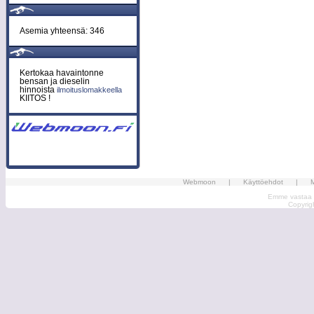
Asemia yhteensä: 346
Kertokaa havaintonne
bensan ja dieselin
hinnoista
ilmoituslomakkeella
KIITOS !
Webmoon
|
Käyttöehdot
|
M
Emme vastaa ma
Copyri