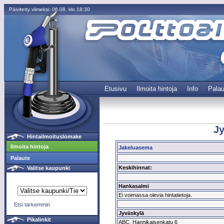
Päivitetty viimeksi: 06.08. klo.18:30
Etusivu
Ilmoita hintoja
Info
Palau
Jy
Hintailmoituslomake
Ilmoita hintoja
Jakeluasema
Palaute
Keskihinnat:
Valitse kaupunki
Hankasalmi
Ei voimassa olevia hintatietoja.
Etsi tarkemmin
Jyväskylä
Pikalinkit
ABC, Hannikaisenkatu 6